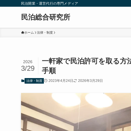
民泊開業・運営代行の専門メディア
民泊総合研究所
ホーム
法律・制度
一軒家で民泊許可を取る方
2026
3/29
手順
2023年4月24日
2026年3月29日
法律・制度