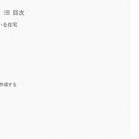
目次
いる住宅
を作成する