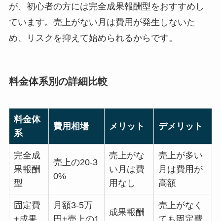
が、初心者の方には完全成果報酬型をおすすめし
ています。売上がない月は費用が発生しないた
め、リスクを抑えて始められるからです。
料金体系別の詳細比較
料金体
費用相場
メリット
デメリット
系
完全成
売上がな
売上が多い
売上の20-3
果報酬
い月は費
月は費用が
0%
型
用なし
高額
固定費
月額3-5万
売上がなく
成果報酬
+成果
円+売上の1
ても固定費